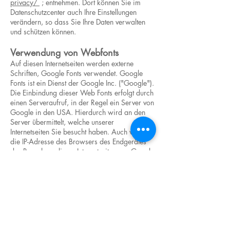
privacy/
; entnehmen. Dort können Sie im
Datenschutzcenter auch Ihre Einstellungen
verändern, so dass Sie Ihre Daten verwalten
und schützen können.
Verwendung von Webfonts
Auf diesen Internetseiten werden externe
Schriften, Google Fonts verwendet. Google
Fonts ist ein Dienst der Google Inc. ("Google").
Die Einbindung dieser Web Fonts erfolgt durch
einen Serveraufruf, in der Regel ein Server von
Google in den USA. Hierdurch wird an den
Server übermittelt, welche unserer
Internetseiten Sie besucht haben. Auch wird
die IP-Adresse des Browsers des Endgerätes
des Besuchers dieser Internetseiten von Google
gespeichert. Nähere Informationen finden Sie
in den Datenschutzhinweisen von Google, die
Sie hier abrufen können:
www.google.com/fonts#AboutPlace:about
www.google.com/policies/privacy/
Ihre Rechte