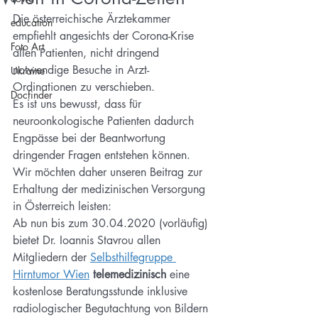
Die österreichische Ärztekammer 
education
empfiehlt angesichts der Corona-Krise 
Foto Art
allen Patienten, nicht dringend 
notwendige Besuche in Arzt-
Ukraine
Ordinationen zu verschieben.
Docfinder
Es ist uns bewusst, dass für 
neuroonkologische Patienten dadurch 
Engpässe bei der Beantwortung 
dringender Fragen entstehen können.
Wir möchten daher unseren Beitrag zur 
Erhaltung der medizinischen Versorgung 
in Österreich leisten:
Ab nun bis zum 30.04.2020 (vorläufig) 
bietet Dr. Ioannis Stavrou allen 
Mitgliedern der 
Selbsthilfegruppe 
Hirntumor Wien
telemedizinisch 
eine 
kostenlose Beratungsstunde inklusive 
radiologischer Begutachtung von Bildern 