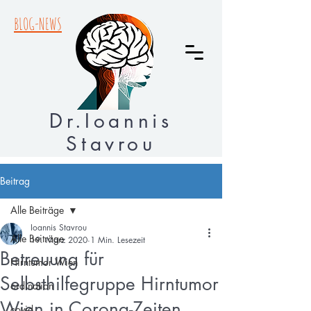
BLOG-NEWS
Dr.Ioannis
Stavrou
Beitrag
Alle Beiträge
Ioannis Stavrou
Alle Beiträge
19. März 2020
1 Min. Lesezeit
Betreuung für
Hirntumor Wien
Selbsthilfegruppe Hirntumor
ordination
Wien in Corona-Zeiten
covid