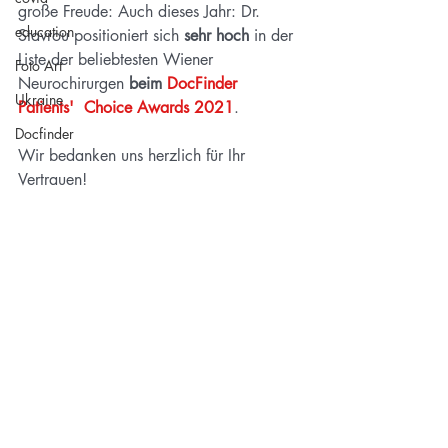
große Freude: Auch dieses Jahr: Dr. 
education
Stavrou positioniert sich 
sehr hoch
 in der 
Liste der beliebtesten Wiener 
Foto Art
Neurochirurgen 
beim 
DocFinder 
Ukraine
Patients'  Choice Awards 2021
.
Docfinder
Wir bedanken uns herzlich für Ihr 
Vertrauen!