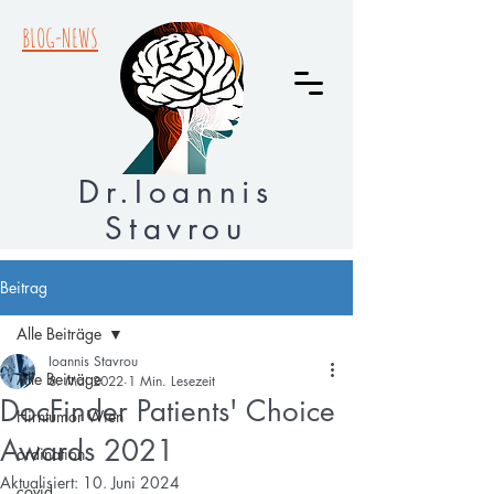
BLOG-NEWS
Dr.Ioannis
Stavrou
Beitrag
Alle Beiträge
Ioannis Stavrou
Alle Beiträge
8. Mai 2022
1 Min. Lesezeit
DocFinder Patients' Choice
Hirntumor Wien
Awards 2021
ordination
Aktualisiert:
10. Juni 2024
covid