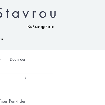
Stavrou
Καλώς ήρθατε
en
e
Docfinder
ixer Punkt der 