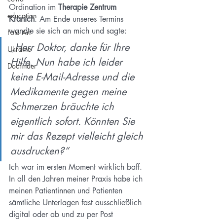
Ordination im 
Therapie Zentrum 
education
Kranich
. Am Ende unseres Termins 
wandte sie sich an mich und sagte:
Foto Art
„Herr Doktor, danke für Ihre 
Ukraine
Hilfe. Nun habe ich leider 
Docfinder
keine E-Mail-Adresse und die 
Medikamente gegen meine 
Schmerzen bräuchte ich 
eigentlich sofort. Könnten Sie 
mir das Rezept vielleicht gleich 
ausdrucken?“
Ich war im ersten Moment wirklich baff. 
In all den Jahren meiner Praxis habe ich 
meinen Patientinnen und Patienten 
sämtliche Unterlagen fast ausschließlich 
digital oder ab und zu per Post 