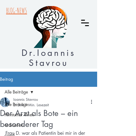
BLOG-NEWS
Dr.Ioannis
Stavrou
Beitrag
Alle Beiträge
Ioannis Stavrou
Alle Beiträge
2. Juni
1 Min. Lesezeit
Der Arzt als Bote – ein
Hirntumor Wien
besonderer Tag
ordination
Frau D. war als Patientin bei mir in der 
covid